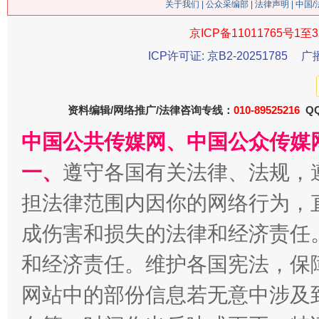
关于我们
|
公众采编部
|
法律声明
| 中国
京ICP备11011765号1至3
ICP许可证: 京B2-20251785
广
资料编辑/网络推广/法律咨询专线：
010-89525216
QQ
习近平的博鳌关键词
魏明亮
中国公共传媒网、中国公众传媒
一、
遵守各国有关法律、法规，
担法律范围内因你的网络行为，
成伤害和损失的法律和经济责任
和经济责任。维护各国宪法，保
网站中的部份信息若无意中涉及
生
“刷贴”乱象丛生