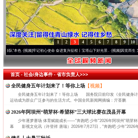
1
2
3
4
5
6
7
8
9
10
”本色
·[视频]
牢记初心使命 奋进复兴征程丨宝塔山下好光景..
·[视频]
因党而生 为党而战
首页
- 社会/身边事件 -
省市负责人>>>
全民健身五年计划来了！等你上场
【视频】
全民健身五年计划来了！等你上场 国务院日前印发《全民健身计划(20
运动成为群众广泛参与的生活方式。中国全民新闻网摘编：亓荃鹏
2026年阿坝州“萌芽杯·希望杯”三大球比赛在茂县开幕
少年逐梦赛场 体育赋能成长——"奔跑吧·少年"2026年阿坝州"萌芽
幕 影视文化讯（许登祥 唐瑞）2026年7月27日，"奔跑吧·少年"2026年