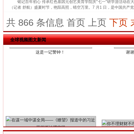
铭记百年初心 传承红色基因元创艺美育学院庆"七一"研学游活动
（记者 舒航）盛夏时节，艳阳高照，晴空万里。7 月1 日，是中国共产党建
共 866 条信息
首页
上页
下页
这是一记警钟！
谢
全球视频图文新闻
今
在谋一域中谋全局