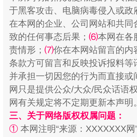
于黑客攻击、电脑病毒侵入或政
在本网的企业、公司网站和共同
解纷+调解+退费，一次搞定
致的任何事态后果；
⑹
本网在各
责情形；
⑺
你在本网站留言的内
条款方可留言和反映投诉报料等
并承担一切因您的行为而直接或
网只是提供公众/大众/民众话语
网有关规定将不定期更新本声明
站台名比不上好声名
三、关于网络版权权属问题：
①
本网注明“来源：XXXXXXX网