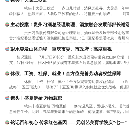
镜头丨大暑三秋近
镜头丨大暑三秋近 赤日几时过，清风无处寻。大暑是一年中
骄阳似火、热浪滚滚，大暑以它独有的热烈，将盛夏推向顶峰。 河南省
主动投案！贵州习酒总经理助理、酒旅融合发展部部长谢
贵州习酒股份有限公司总经理助理、酒旅融合发展部部长谢远
贵州省纪委监委派驻习酒集团纪检监察组、汇川区纪委监委消息：贵州习酒
彭水突发山体崩塌 重庆市委、市政府：高度重视
情况通报 7月17日9时8分，重庆彭水县汉葭街道突发山体崩塌
实，17日8时许，社区网格员发现有零星落石后紧急预警，属地迅速组织6
休假、工资、社保、就业！全方位完善劳动者权益保障
网上购药对药下症？
休假、工资、社保、就业！全方位完善劳动者权益保障 ▸近日
战略"十五五"规划》，明确了"十五五"时期深入实施就业优先战略、促进高
镜头丨盛夏伊始 万物葱郁
镜头丨盛夏伊始 万物葱郁 倏忽温风至，因循小暑来。暑气缓
意蓬勃生长。此时，气温攀升却未至酷热顶峰，荷塘盛放、蝉声四起，田间
铭记百年初心 传承红色基因——元创艺美育学院庆“七一”