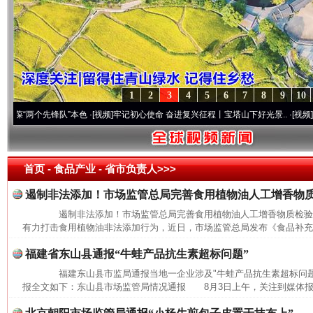
1
2
3
4
5
6
7
8
9
10
两个先锋队”本色
·[视频]
牢记初心使命 奋进复兴征程丨宝塔山下好光景..
·[视频]
因党而生
首页
- 食品产业 -
省市负责人>>>
遏制非法添加！市场监管总局完善食用植物油人工增香物
遏制非法添加！市场监管总局完善食用植物油人工增香物质检
有力打击食用植物油非法添加行为，近日，市场监管总局发布《食品补充检
福建省东山县通报“牛蛙产品抗生素超标问题”
福建东山县市监局通报当地一企业涉及"牛蛙产品抗生素超标问题
报全文如下：东山县市场监管局情况通报 8月3日上午，关注到媒体报道