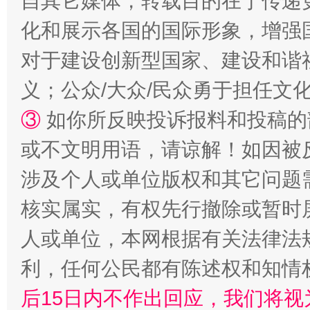
自其它媒体，转载目的在于传递
化和展示各国的国际形象，增强
对于建设创新型国家、建设和谐
义；公众/大众/民众勇于担任文
招工难、用工荒背后
③
如你所反映投诉报料和投稿的
或不文明用语，请谅解！如因被
涉及个人或单位版权和其它问题
核实属实，有权先行撤除或暂时
人或单位，本网根据有关法律法
利，任何公民都有陈述权和知情
网上购药对药下症？
后15日内不作出回应，我们将视