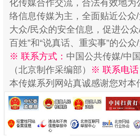
化传媒合作交流，合法有效地为公
今
在谋一域中谋全局
络信息传媒为主，全面贴近公众/
大众/民众的安全信息，促进公众
百姓”和“说真话、重实事”的公众
※ 联系方式：
中国公共传媒/中
（北京制作采编部）
※ 联系电话
本传媒系列网站真诚感谢您对本
习近平的博鳌关键词
魏明亮