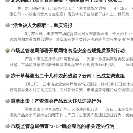
北京朝阳市场监管局通报“小杨生煎包子皮置于抹布上”
关于对"小杨生煎（北京合生汇店）" 检查情况的通报 4月15日
限公司（小杨生煎北京合生汇店）店员将包子皮放置于抹布上，我局第一时
“活鱼被人为麻醉”，重庆通报
3月22日晚，重庆市市场监督管理局发布情况通报，全文如下
管总局和农业农村部通报，涉我市有关鱼类经营者在经营过程中使用"鱼护宝"
市场监管总局部署开展网络食品安全合规提质系列行动
严查！事关直播带货和网售食品 为进一步压实网络食品交易
日起，市场监管总局部署开展网络食品安全合规提质系列行动。 系列行
冻干草莓测出二十几种农药残留？云南：已成立调查组
3月13日，云南省农业农村厅发布情况通报，针对3月13日媒体
云南省农业农村厅高度重视，立即联合公安、市场监管等部门成立调查组，
重拳出击！严查酒类产品五大违法违规行为
重拳出击！严查酒类产品五大违法违规行为 近日，市场监管
酒类产品突出问题综合治理工作，严厉打击酒类产品违法违规行为，切实保
网上购药对药下症？
市场监管总局彻查“3·15”晚会曝光的相关违法行为