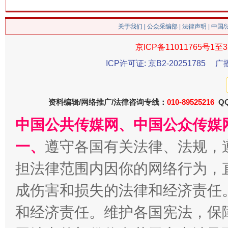
关于我们
|
公众采编部
|
法律声明
| 中国
今
在谋一域中谋全局
京ICP备11011765号1至3
ICP许可证: 京B2-20251785
广
资料编辑/网络推广/法律咨询专线：
010-89525216
QQ
中国公共传媒网、中国公众传媒
一、
遵守各国有关法律、法规，
担法律范围内因你的网络行为，
习近平的博鳌关键词
魏明亮
成伤害和损失的法律和经济责任
和经济责任。维护各国宪法，保