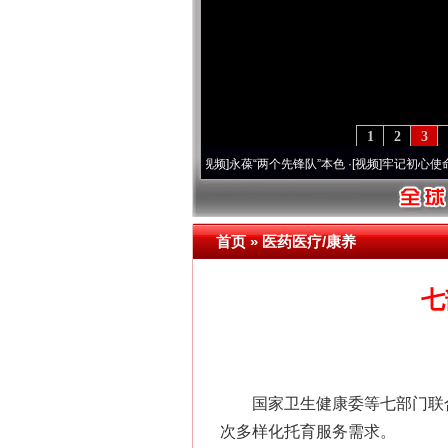
1
2
3
0周年 深刻改变雪域高原..
·[视频]
永葆“两个先锋队”本色
·[视频]
牢记初心使命 奋进复兴
首页
»
医药医疗/康养
七
国家卫生健康委等七部门联合
次多样化托育服务需求。