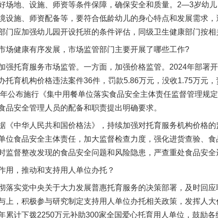
好场地、设施、师资等条件保障，确保安全和质量。2—3岁幼
境设施、师资配备等，要符合低龄幼儿的身心特点和发展需求，
部门应加强幼儿园开设托班的条件评估，同级卫生健康部门按相
场健康有序发展，市场监管部门主要开展了哪些工作?
托育服务市场监管。一方面，加强价格监管。2024年部署开
育机构价格违法案件36件，罚款5.86万元，没收1.75万元，
25年公布施行《集中用餐单位落实食品安全主体责任监督管理规
食品安全管理人员的配备和职责提出明确要求。
《中华人民共和国价格法》，持续加强对托育服务机构价格的
单位食品安全主体责任，加大监督检查力度，强化进货查验、食
时监督整改发现的食品安全问题和风险隐患，严查重处食品安全
用，推动和支持用人单位办托？
落实党中央关于大力发展普惠托育服务的决策部署，及时回应
与上，积极参与研究制定支持用人单位办托相关政策，发挥人大
累计下拨2250万元补助300家全国爱心托育用人单位，鼓励