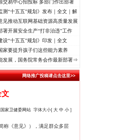
源交易中心招投标 多部门作出部署
监测“十五五”规划》发布｜全文｜解
意见推动互联网基础资源高质量发展
部署开展安全生产“打非治违”工作
建设“十五五”规划》印发｜全文
国家要提升孩子们这些能力素养
牢记初心使命 奋进复兴征程丨“转折之城”激荡..
·[视频]
牢记初心使命 奋进复兴征程丨红
能发展，国务院常务会作最新部署⇒
网络推广投稿请点击这里>>
全文
：
国家卫健委网站
字体大小[
大
中
小
]
简称《意见》），满足群众多层