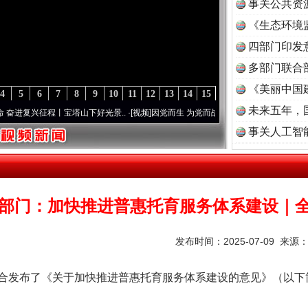
事关公共资
《生态环境
读
四部门印发
多部门联合
《美丽中国
4
5
6
7
8
9
10
11
12
13
14
15
未来五年，
征程丨宝塔山下好光景..
·[视频]
因党而生 为党而战——百年“纪”事⑧加强纪律..
·[视频]
事关人工智
部门：加快推进普惠托育服务体系建设｜
发布时间：2025-07-09 来源
发布了《关于加快推进普惠托育服务体系建设的意见》（以下