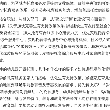
功能，为区域内托育服务发展提供支撑保障。目前中央预算内资
1+N”托育服务体系、提升公办托育服务能力、增加普惠托位供给
职能，与相关部门一起，从“硬投资”和“软建设”两方面着手
落实《关于加快完善生育支持政策体系推动建设生育友好型社会的
各类资金渠道，加大托育综合服务中心建设力度，优先实现托育综
育综合服务中心，实现托育综合服务中心与托育机构、社区嵌入
形成“1+N”的乘数效应，扩大普惠托育服务有效供给。积极推动
化优质服务的示范引领，发挥好托育综合服务中心对家庭的养育
效。
的幼儿园开设托班，具体有什么样的要求？如何进行规范化管
前教育服务国家人口战略、优化生育支持政策、减轻家庭育儿
的地区要满足学前教育普及普惠发展的需求，优先解决好3—6岁
是科学开展针对托班幼儿的托育服务。幼儿园托班应招收2—3岁能
龄特征、身心发展特点、养育和教育方法等方面均存在明显差异
上教育部门要加强幼儿园托班的日常管理，同级卫生健康部门做