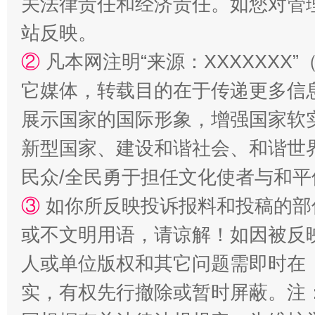
关法律责任和经济责任。如您对管
站反映。
②
凡本网注明“来源：XXXXXX
它媒体，转载目的在于传递更多信
展示国家的国际形象，增强国家软
新型国家、建设和谐社会、和谐世界
漫山遍野的桃花与雪山、麦地、白藏房
除了
民众/全民勇于担任文化使者与和
③
如你所反映投诉报料和投稿的部
或不文明用语，请谅解！如因被反
人或单位版权和其它问题需即时在
实，有权先行撤除或暂时屏蔽。注