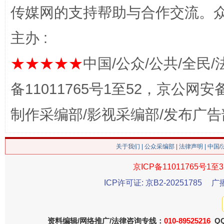
传媒网的支持帮助与合作交流。
主办 :
★★★★★
中国/公众/公共/全民/
备11011765号1至52，京公网安备：
这是一记警钟！
谢
制作采编部/影视采编部/发布广告
关于我们
|
公众采编部
|
法律声明
| 中国
京ICP备11011765号1至3
ICP许可证: 京B2-20251785
广
资料编辑/网络推广/法律咨询专线：
010-89525216
QQ
今