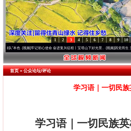
1
2
3
4
5
6
7
8
9
10
色
·[视频]
牢记初心使命 奋进复兴征程丨宝塔山下好光景..
·[视频]
因党而生 为党而战——
首页
»
公众论坛/评论
学习语｜一切民族
学习语｜一切民族英雄