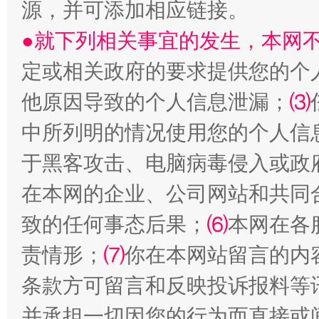
源，并可添加相应链接。
生
“刷贴”乱象丛生
●就下列相关事宜的发生，本网
定或相关政府的要求提供您的个
他原因导致的个人信息泄漏；
⑶
中所列明的情况使用您的个人信
于黑客攻击、电脑病毒侵入或政
在本网的企业、公司网站和共同
揭批美国五大"原罪"
"炒
致的任何事态后果；
⑹
本网在各
责情形；
⑺
你在本网站留言的内
条款方可留言和反映投诉报料等
并承担一切因您的行为而直接或