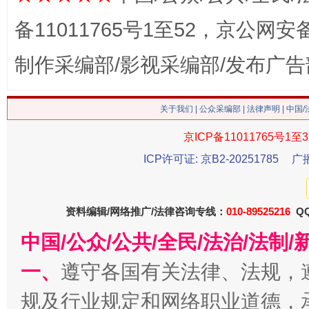
备11011765号1至52，京公网安备：
制作采编部/影视采编部/发布广告
这是一记警钟！
谢
关于我们
|
公众采编部
|
法律声明
| 中国
京ICP备11011765号1至3
ICP许可证: 京B2-20251785
广
资料编辑/网络推广/法律咨询专线：
010-89525216
QQ
中国/公众/公共/全民/法治/法
今
一、
遵守各国有关法律、法规，
在谋一域中谋全局
规及行业规定和网络职业道德，