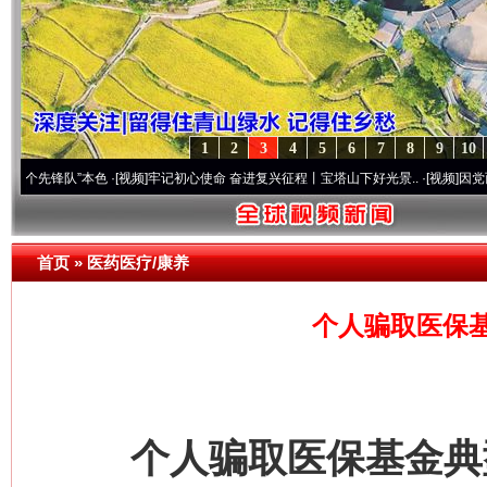
1
2
3
4
5
6
7
8
9
10
队”本色
·[视频]
牢记初心使命 奋进复兴征程丨宝塔山下好光景..
·[视频]
因党而生 为党而
首页
»
医药医疗/康养
个人骗取医保
个人骗取医保基金典型