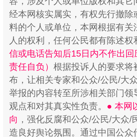
容，涉及个人或单位版权和其它
招工难、用工荒背后
经本网核实属实，有权先行撤除
料的个人或单位，本网根据有关
人的权利，任何公民都有陈述权
信或电话告知后15日内不作出
责任自负）
根据投诉人的要求将
布，让相关专家和公众/公民/大
举报的内容转至所涉相关部门领
观点和对其真实性负责。
● 本
向
，强化反腐和公众/公民/大众
造良好舆论氛围。通过中国公众传