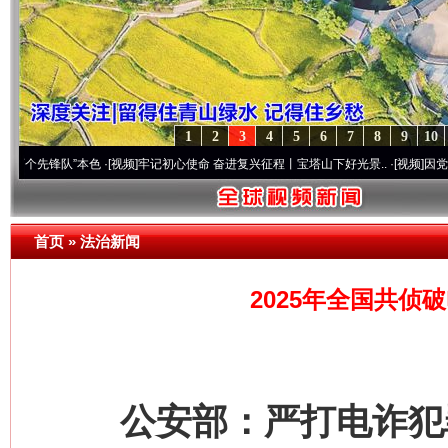
1
2
3
4
5
6
7
8
9
10
队”本色
·[视频]
牢记初心使命 奋进复兴征程丨宝塔山下好光景..
·[视频]
因党而生 为党而
首页
»
法治新闻
2025年全国共侦
公安部：严打电诈犯罪 2