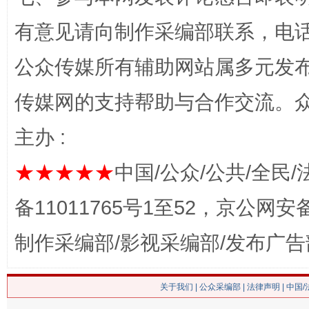
有意见请向制作采编部联系，电话：0
公众传媒所有辅助网站属多元发
网上购药对药下症？
传媒网的支持帮助与合作交流。
主办 :
★★★★★
中国/公众/公共/全民/
备11011765号1至52，京公网安备：
制作采编部/影视采编部/发布广告
这是一记警钟！
谢
关于我们
|
公众采编部
|
法律声明
| 中国