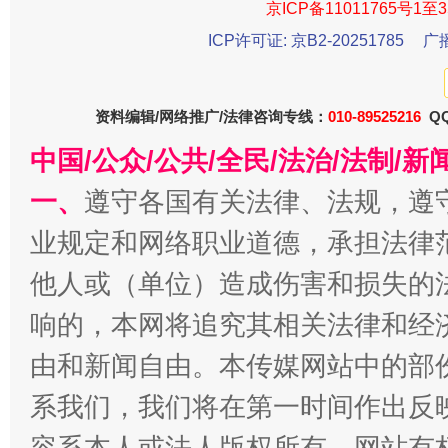
京ICP备11011765号1至3
ICP许可证: 京B2-20251785
广
资料编辑/网络推广/法律咨询专线：
010-89525216
QQ
中国/公众/公共/全民/法治/法制/
今
在谋一域中谋全局
一、
遵守各国有关法律、法规，遵
业规定和网络职业道德，承担法律
他人或（单位）造成伤害和损失的
响的，本网将追究其相关法律和经
由和新闻自由。本传媒网站中的部
系我们，我们将在第一时间作出反
容系本人或法人版权所有，网站有
习近平的博鳌关键词