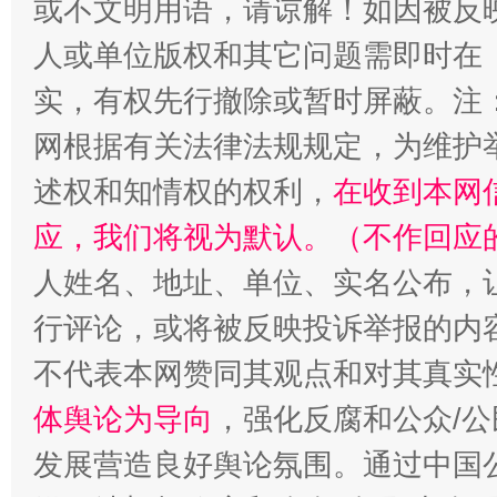
或不文明用语，请谅解！如因被反
人或单位版权和其它问题需即时在
实，有权先行撤除或暂时屏蔽。注
网根据有关法律法规规定，为维护
述权和知情权的权利，
在收到本网
应，我们将视为默认。（不作回应
人姓名、地址、单位、实名公布，让
招工难、用工荒背后
行评论，或将被反映投诉举报的内
不代表本网赞同其观点和对其真实
体舆论为导向
，强化反腐和公众/公
发展营造良好舆论氛围。通过中国公