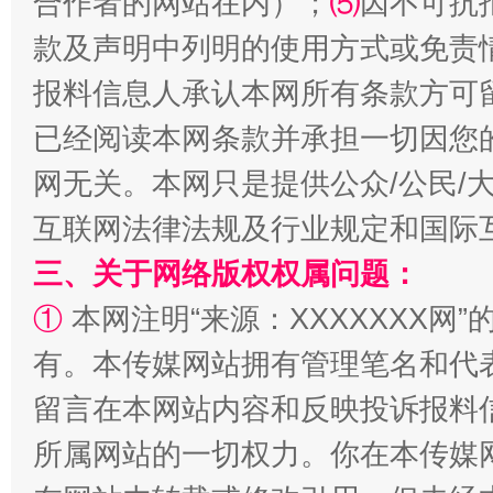
合作者的网站在内）；
⑸
因不可抗
款及声明中列明的使用方式或免责
报料信息人承认本网所有条款方可
揭批美国五大"原罪"
"炒
已经阅读本网条款并承担一切因您
网无关。本网只是提供公众/公民/
互联网法律法规及行业规定和国际
三、关于网络版权权属问题：
①
本网注明“来源：XXXXXXX网”
有。本传媒网站拥有管理笔名和代
解纷+调解+退费，一次搞定
留言在本网站内容和反映投诉报料
所属网站的一切权力。你在本传媒