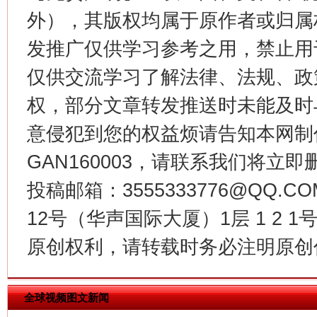
外），其版权均属于原作者或归属
发推广仅供学习参考之用，禁止用
仅供交流学习了解法律、法规、政
生
权，部分文章转发推送时未能及时
“刷贴”乱象丛生
意侵犯到您的权益烦请告知本网制作采编
GAN160003，请联系我们将立即删
投稿邮箱：3555333776@QQ
12号（华声国际大厦）1层 1 2
原创权利，请转载时务必注明原创作
揭批美国五大"原罪"
"炒
全球视频图文新闻