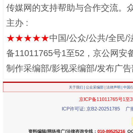
传媒网的支持帮助与合作交流。
网上购药对药下症？
主办 :
★★★★★
中国/公众/公共/全民/
备11011765号1至52，京公网安备：
制作采编部/影视采编部/发布广告
关于我们
|
公众采编部
|
法律声明
| 中国
这是一记警钟！
谢
京ICP备11011765号1至3
ICP许可证: 京B2-20251785
广
资料编辑/网络推广/法律咨询专线：
010-89525216
QQ