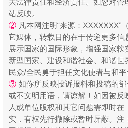
关法律责任和经济责任。如您对管
站反映。
②
凡本网注明“来源：XXXXXX
站台名比不上好声名
它媒体，转载目的在于传递更多信
展示国家的国际形象，增强国家软
新型国家、建设和谐社会、和谐世界
民众/全民勇于担任文化使者与和
③
如你所反映投诉报料和投稿的部
或不文明用语，请谅解！如因被反
漫山遍野的桃花与雪山、麦地、白藏房
除了
人或单位版权和其它问题需即时在
实，有权先行撤除或暂时屏蔽。注