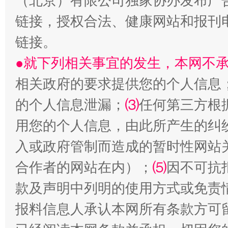
（北京）有限公司独家协办发布广
链接，授权合法、健康网站和报刊
链接。
●就下列相关事宜的发生，本网不
相关政府的要求提供您的个人信息
的个人信息泄漏；
⑶
任何第三方根
生
“刷贴”乱象丛生
用您的个人信息，由此所产生的纠
入或政府管制而造成的暂时性网站
合作者的网站在内）；
⑸
因不可抗
款及声明中列明的使用方式或免责
报料信息人承认本网所有条款方可