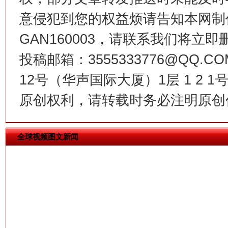
意侵犯到您的权益烦请告知本网制作采编
GAN160003，请联系我们将立即删
投稿邮箱：3555333776@QQ
12号（华声国际大厦）1层 1 2
今
在谋一域中谋全局
原创权利，请转载时务必注明原创作
全球视频图文新闻
习近平的博鳌关键词
魏明亮