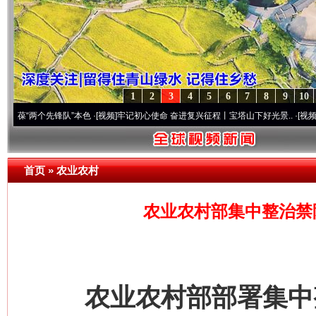
1
2
3
4
5
6
7
8
9
10
个先锋队”本色
·[视频]
牢记初心使命 奋进复兴征程丨宝塔山下好光景..
·[视频]
因党而生 
首页
»
农业农村
农业农村部集中整治禁
农业农村部部署集中整