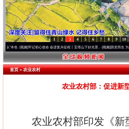
1
2
3
4
5
6
7
8
9
10
色
·[视频]
牢记初心使命 奋进复兴征程丨宝塔山下好光景..
·[视频]
因党而生 为党而战——百
首页
»
农业农村
农业农村部：促进新
农业农村部印发《新型