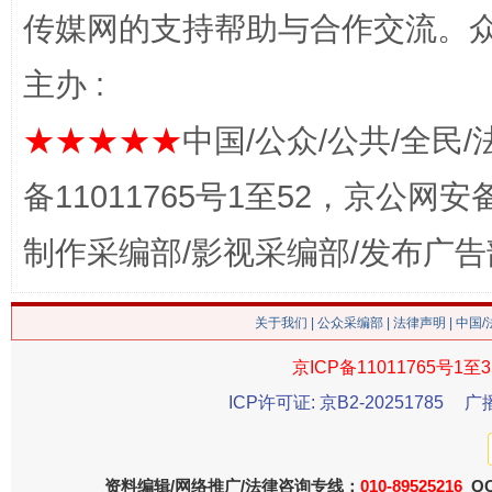
传媒网的支持帮助与合作交流。
主办 :
★★★★★
中国/公众/公共/全民/
备11011765号1至52，京公网安备：
这是一记警钟！
谢
制作采编部/影视采编部/发布广告
关于我们
|
公众采编部
|
法律声明
| 中国
京ICP备11011765号1至3
ICP许可证: 京B2-20251785
广
今
资料编辑/网络推广/法律咨询专线：
010-89525216
QQ