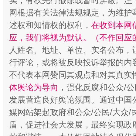
实，有权先行撤除或暂时屏蔽。注
网根据有关法律法规规定，为维护
述权和知情权的权利，
在收到本网
应，我们将视为默认。（不作回应
人姓名、地址、单位、实名公布，让
行评论，或将被反映投诉举报的内
招工难、用工荒背后
不代表本网赞同其观点和对其真实
体舆论为导向
，强化反腐和公众/公
发展营造良好舆论氛围。通过中国公
媒网站架起政府和公众/公民/大众
盾，促进社会大发展，最终实现政府