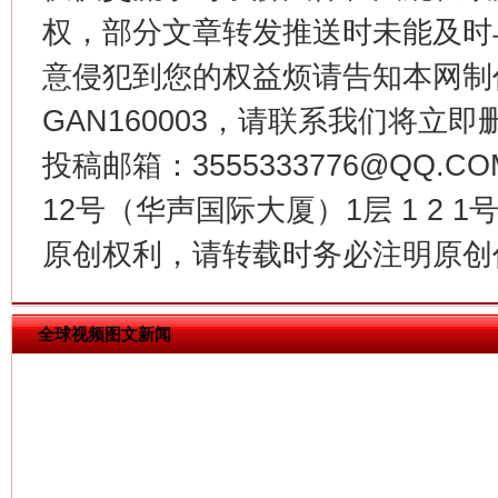
权，部分文章转发推送时未能及时
意侵犯到您的权益烦请告知本网制作采编
GAN160003，请联系我们将立即删
投稿邮箱：3555333776@QQ
今
12号（华声国际大厦）1层 1 2
在谋一域中谋全局
原创权利，请转载时务必注明原创作
全球视频图文新闻
习近平的博鳌关键词
魏明亮