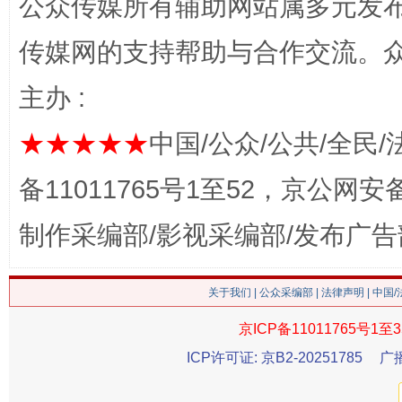
公众传媒所有辅助网站属多元发
网上购药对药下症？
传媒网的支持帮助与合作交流。
主办 :
★★★★★
中国/公众/公共/全民/
备11011765号1至52，京公网安备：
制作采编部/影视采编部/发布广告
这是一记警钟！
谢
关于我们
|
公众采编部
|
法律声明
| 中国
京ICP备11011765号1至3
ICP许可证: 京B2-20251785
广