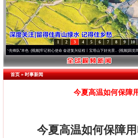
1
2
3
4
5
6
7
8
9
10
队”本色
·[视频]
牢记初心使命 奋进复兴征程丨宝塔山下好光景..
·[视频]
因党而生 为党而
首页
»
时事新闻
今夏高温如何保障
今夏高温如何保障用电