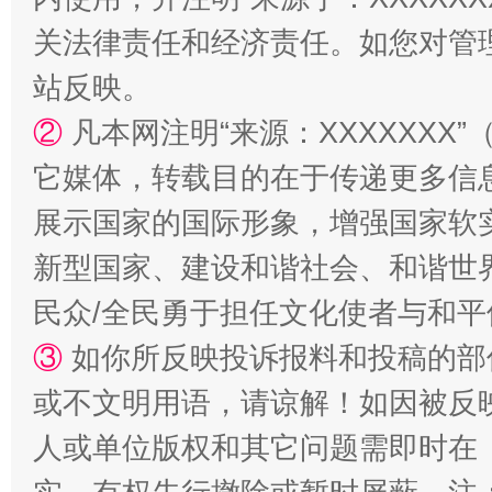
关法律责任和经济责任。如您对管
站反映。
站台名比不上好声名
②
凡本网注明“来源：XXXXXX
它媒体，转载目的在于传递更多信
展示国家的国际形象，增强国家软
新型国家、建设和谐社会、和谐世界
民众/全民勇于担任文化使者与和
③
如你所反映投诉报料和投稿的部
或不文明用语，请谅解！如因被反
漫山遍野的桃花与雪山、麦地、白藏房
除了
人或单位版权和其它问题需即时在