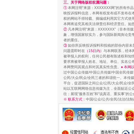
三、关于网络版权权属问题：
①
本网注明“来源：XXXXXXX网”的所有
映投诉报料信息，本网有权发布或不发布在
权的网站不得转载、摘编或利用其它方式使用
本网将追究其相关法律责任和经济责任。如
②
凡本网注明“来源：XXXXXXX”（非
象，增强国家软实力，参与国际新闻舆论竞争
者的重任。
③
如你所反映投诉报料和投稿的部份内容未
问题需即时在
（15日内）
与本网联系，经本
被举报人的权利，任何公民都有陈述权和知
要求将被举报人姓名、地址、单位、实名公布
漫山遍野的桃花与雪山、麦地、白
本网赞同其观点和对其真实性负责。
● 本
过中国公众传媒/中国公共传媒/中国全民传媒
公民/大众/民众/全民三者的和谐统一。本传
平台，促进国际之间公众/公民/大众/民众/
站以互联网网络信息传媒为主，全面贴近公众/
往；展现“服务百姓”和“说真话、重实事”的公
※ 联系方式：
中国/公众/公共/全民/法治/