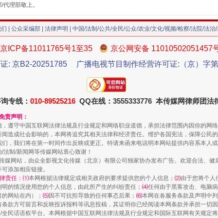
部/代理部敬上。
我们
|
公众采编部
|
法律声明
| 中国/法制/公共/全民/公众/农业/文化/视频/检察/法院/法治
京ICP备11011765号1至35
京公网安备 11010502051457
证: 京B2-20251785
广播电视节目制作经营许可证:（京）字第3
珠宝鉴定乱象
咨询专线：
010-89525216
QQ在线：3555333776 本传媒网律师团
和免责声明：
德，遵守中国互联网法律法规及行业规定和网络职业道德，承担法律范围内因你的网络
新闻造成社会影响的，本网将追究其相关法律和经济责任。维护各国宪法，保障公民的
我们，我们将在第一时间作出反映或更正。特请来函来电说明本网站提供内容系本人或
治/法制/新闻网等传媒网站衷心致谢！
新闻网等传媒网站，由众全影视文化传媒（北京）有限公司独家协办发布广告。欢迎合法、
并可添加相应链接。
律责任：⑴
本网根据法律规定或相关政府的要求提供您的个人信息；
⑵
由于您将个人
列明的情况使用您的个人信息，由此所产生的纠纷责任；
⑷
任何由于黑客攻击、电脑病
者的网站在内）；
⑸
因不可抗拒导致的任何事态后果；
⑹
本网在各服务条款及声明中列
走近一线检察官
有条款方可留言和反映投诉报料等讯息投稿，其证明你已经阅读本网条款并承担一切因
民众/全民话语权平台。本网根据中国互联网法律法规及行业规定和国际互联网有关规定