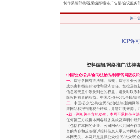
制作采编部/影视采编部/发布广告部/会议服务
关于
ICP许可
解纷+调解+退费，一次搞定
资料编辑/网络推广/法律
中国/公众/公共/全民/法治/法制/新闻网版权
一、
遵守各国有关法律、法规，遵守社会公
成伤害和损失的法律和经济责任。如投递假
信息若无意中涉及到您的权益，请及时联系
版权拥有者的权益。中国/公众/公共/全民/法
二、
中国/公众/公共/全民/法治/法制/
康网站和报刊电视台转载，并请注明来源，
●就下列相关事宜的发生，本网不承担任何法
任何第三方根据本网各服务条款及声明中所
站台名比不上好声名
（包括在本网的企业、公司网站和共同合作
言的内容和反映投诉报料信息人承认本网所
本网无关。本网只是提供公众/公民/大众/