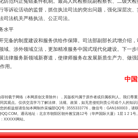
化防范纠正冤错案件机制。最高人民检察院副检察长、二级大检
行等诉讼活动的监督，抓住执法司法的突出问题，强化深层次、
法司法机关严格执法、公正司法。
务水平
完备的制度建设和服务供给作保障。司法部副部长武增介绍，
谢谢有你温暖了四季
领域、涉外领域立法，更加精准服务中国式现代化建设。下一步
展法律服务新领域新赛道，使律师服务在发展新质生产力、做强
的作用。
中国
内容转载于网络（本网原创文章除外），其版权均属于原作者或归属权利人。我们尊
同其观点。仅供交流学习了解法律、法规、政策，如无意侵犯到贵公司或个人的知识
权益烦请告知本网制作采编部QQ号: 3555333776，微信号：GAN160003，请
3776@QQ.COM。通讯地址：北京市朝阳区朝外雅宝路12号（华声国际大厦）1层 1 
XXXXX网站。
今年投资意愿榜揭晓