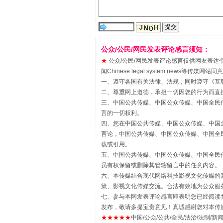
“刷贴”乱象丛生
公众/公民/网民发表评论感言须知：
★
公众/公民/网民发表评论感言仅供网友表达个人看法
闻Chinese legal system new
一、遵守各国有关法律、法规，同时遵守《
互
二、尊重网上道德，承担一切因您的行为而直
三、中国公共传媒、中国公众传媒、中国全民传媒China 
言的一切权利。
四、您在中国公共传媒、中国公众传媒、中国全民传媒Chin
言论，中国公共传媒、中国公众传媒、中国全民传媒China
载或引用。
五、中国公共传媒、中国公众传媒、中国全民传媒China 
揭批美国五大"原罪"
员有权保留或删除其管辖留言中的任意内容。
六、本传媒结合现代网络科技影视文化传媒的新
策、影视文化传媒交流。合法有效地为公众服
七、参与本网发表评论感言即表明您已经阅读并
发布，敬请多提宝贵意见！真诚感谢您对本传
★★★★★
中国/公众/公共/全民/法治/法制/新闻