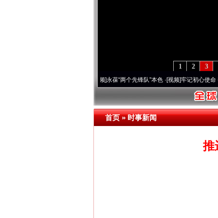
1
2
3
周年 深刻改变雪域高原..
·[视频]
永葆“两个先锋队”本色
·[视频]
牢记初心使命 奋进复兴
首页
»
时事新闻
推