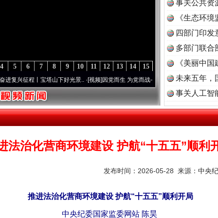
事关公共资
《生态环境
读
四部门印发
多部门联合
《美丽中国
4
5
6
7
8
9
10
11
12
13
14
15
未来五年，
征程丨宝塔山下好光景..
·[视频]
因党而生 为党而战——百年“纪”事⑧加强纪律..
·[视频]
事关人工智
进法治化营商环境建设 护航“十五五”顺利
发布时间：2026-05-28 来源：
中央
推进法治化营商环境建设 护航“十五五”顺利开局
中央纪委国家监委网站 陈昊