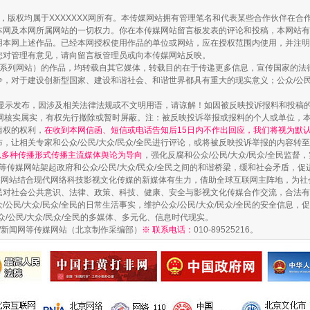
作品，版权均属于XXXXXXX网所有。本传媒网站拥有管理笔名和代表某些合作伙伴在
本网及本网所属网站的一切权力。你在本传媒网站留言板发表的评论和投稿，本网站有
本网上述作品。已经本网授权使用作品的单位或网站，应在授权范围内使用，并注明“来
您对管理有意见，请向留言板管理员或向本传媒网站反映。
本传媒系列网站）的作品，均转载自其它媒体，转载目的在于传递更多信息，宣传国家的
，对于建设创新型国家、建设和谐社会、和谐世界都具有重大的现实意义；公众/公民/
显示发布，因涉及相关法律法规或不文明用语，请谅解！如因被反映投诉报料和投稿
网核实属实，有权先行撤除或暂时屏蔽。注：被反映投诉举报或报料的个人或单位，
情权的权利，
在收到本网信函、短信或电话告知后15日内不作出回应，我们将视为默
，让相关专家和公众/公民/大众/民众/全民进行评论，或将被反映投诉举报的内容转
藏房
除了知识还要"留白"
网以多种传播形式传播主流媒体舆论为导向
，强化反腐和公众/公民/大众/民众/全民监
等传媒网站架起政府和公众/公民/大众/民众/全民之间的和谐桥梁，缓和社会矛盾，
媒网站结合现代网络科技影视文化传媒的新媒体有生力，借助全球互联网主阵地，为社会
全民对社会公共意识、法律、政策、科技、健康、安全与影视文化传媒合作交流，合法有效
公民/大众/民众/全民的日常生活事实，维护公众/公民/大众/民众/全民的安全信息，促
众/公民/大众/民众/全民的多媒体、多元化、信息时代现实。
法制/新闻网等传媒网站（北京制作采编部）
※ 联系电话：
010-89525216。