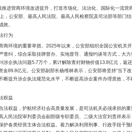
推进营商环境改进提升，打造市场化、法治化、国际化一流营商
发布会上，公安部、最高人民法院、最高人民检察院及司法部等部门
成效。
法行为
环境的重要举措。2025年以来，公安部组织全国公安机关开
严查纠，综合采取挂牌督办、实地督导、通报约谈等方式，大力
涉企执法问题5.7万个，累计解除查封财物价值13.8亿元，返还
放资金89.8亿元。公安部副部长杨维林表示，公安部将坚持“当下改
不断提升涉企执法规范化水平，不断提高涉企案件办理质效，不
法权益
茶叶“炒上天”
法权益，护航经济社会高质量发展，是司法机关必须承担的重
高人民法院审判委员会副部级专职委员、二级大法官刘贵祥表示，
保护各类经营主体合法权益。着力解决利用刑事、行政手段干预