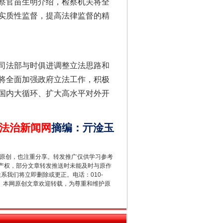
察官苗生明介绍，检察机关将全
实质性监督，提高法律监督的精
司法部与时俱进调整立法思路和
法官巧妙执行解纠纷
将全面加强政府立法工作，积极
国内大循环、扩大高水平对外开
法治新闻网
摘编
：
亓淦玉
重原创，也注重分享。转发推广仅供学习参考
产权，部分文章转发推送时未能及时与原作
联系我们将立即删除或更正。电话：010-
2 1号。本网原创文章欢迎转载，为尊重和维护原
新中国诞生的见证