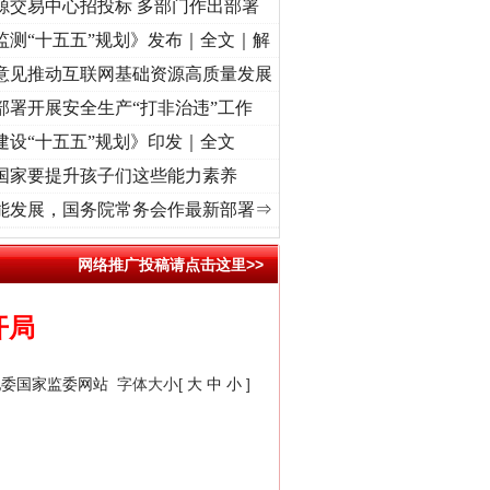
源交易中心招投标 多部门作出部署
监测“十五五”规划》发布｜全文｜解
意见推动互联网基础资源高质量发展
部署开展安全生产“打非治违”工作
建设“十五五”规划》印发｜全文
国家要提升孩子们这些能力素养
牢记初心使命 奋进复兴征程丨“转折之城”激荡..
·[视频]
牢记初心使命 奋进复兴征程丨红船
能发展，国务院常务会作最新部署⇒
网络推广投稿请点击这里>>
开局
纪委国家监委网站
字体大小[
大
中
小
]