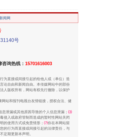
/新闻网
号
1140号
重拳出击！专项整治午间酒驾
法律咨询热线：
15701616003
行为直接或间接引起的给他人或（单位）造
言论自由和新闻自由。本传媒网站中的部份
法人版权所有，网站有权先行撤除，以保护
健康网站和报刊电视台友情链接，授权合法、健
信息泄漏或其他原因导致的个人信息泄漏；
⑶
毒侵入或政府管制而造成的暂时性网站关闭
“谁都不怕”的他落马了
明的使用方式或免责情形；
⑺
你在本网站留
您的行为而直接或间接引起的法律责任，与
将不定期更新本声明。